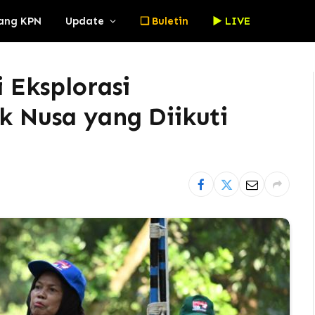
ang KPN
Update
❏ Buletin
► LIVE
 Eksplorasi
k Nusa yang Diikuti